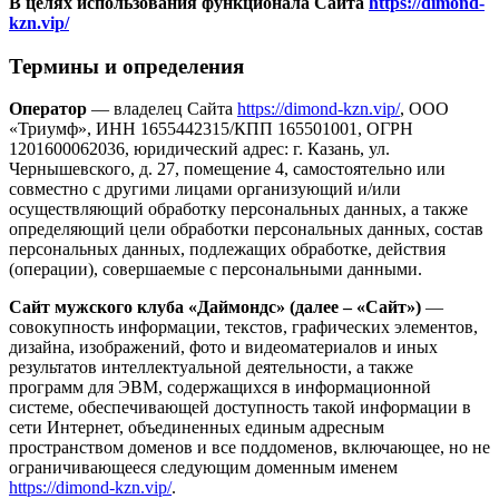
В целях использования функционала Сайта
https://dimond-
kzn.vip/
Термины и определения
Оператор
— владелец Сайта
https://dimond-kzn.vip/
, ООО
«Триумф», ИНН 1655442315/КПП 165501001, ОГРН
1201600062036, юридический адрес: г. Казань, ул.
Чернышевского, д. 27, помещение 4, самостоятельно или
совместно с другими лицами организующий и/или
осуществляющий обработку персональных данных, а также
определяющий цели обработки персональных данных, состав
персональных данных, подлежащих обработке, действия
(операции), совершаемые с персональными данными.
Сайт мужского клуба «Даймондс» (далее – «Сайт»)
—
совокупность информации, текстов, графических элементов,
дизайна, изображений, фото и видеоматериалов и иных
результатов интеллектуальной деятельности, а также
программ для ЭВМ, содержащихся в информационной
системе, обеспечивающей доступность такой информации в
сети Интернет, объединенных единым адресным
пространством доменов и все поддоменов, включающее, но не
ограничивающееся следующим доменным именем
https://dimond-kzn.vip/
.